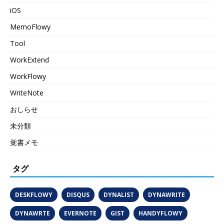
iOS
MemoFlowy
Tool
WorkExtend
WorkFlowy
WriteNote
おしらせ
未分類
覚書メモ
タグ
DESKFLOWY
DISQUS
DYNALIST
DYNAWRITE
DYNAWRTE
EVERNOTE
GIST
HANDYFLOWY