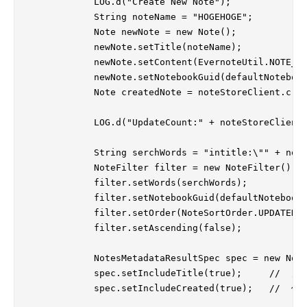
            LOG.d("Create New Note");

            String noteName = "HOGEHOGE";

            Note newNote = new Note();

            newNote.setTitle(noteName);

            newNote.setContent(EvernoteUtil.NOTE_PR
            newNote.setNotebookGuid(defaultNotebook
            Note createdNote = noteStoreClient.crea
            LOG.d("UpdateCount:" + noteStoreClient.
            String serchWords = "intitle:\"" + note
            NoteFilter filter = new NoteFilter();

            filter.setWords(serchWords);

            filter.setNotebookGuid(defaultNotebook.
            filter.setOrder(NoteSortOrder.UPDATED.g
            filter.setAscending(false);

            NotesMetadataResultSpec spec = new Note
            spec.setIncludeTitle(true);     /
            spec.setIncludeCreated(true);   // 