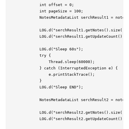
            int offset = 0;

            int pageSize = 100;

            NotesMetadataList serchResult1 = noteSt
            LOG.d("serchResult1.getNotes().size():"
            LOG.d("serchResult1.getUpdateCount() :"
            LOG.d("Sleep 60s");

            try {

                Thread.sleep(60000);

            } catch (InterruptedException e) {

                e.printStackTrace();

            }

            LOG.d("Sleep END");

            NotesMetadataList serchResult2 = noteSt
            LOG.d("serchResult2.getNotes().size():"
            LOG.d("serchResult2.getUpdateCount() :"