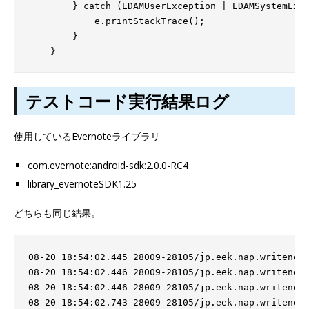
        } catch (EDAMUserException | EDAMSystemExce
            e.printStackTrace();

        }

テストコード実行結果ログ
使用しているEvernoteライブラリ
com.evernote:android-sdk:2.0.0-RC4
library_evernoteSDK1.25
どちらも同じ結果。
08-20 18:54:02.445 28009-28105/jp.eek.nap.writenote
08-20 18:54:02.446 28009-28105/jp.eek.nap.writenote
08-20 18:54:02.446 28009-28105/jp.eek.nap.writenote
08-20 18:54:02.743 28009-28105/jp.eek.nap.writenote