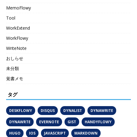
MemoFlowy
Tool
WorkExtend
WorkFlowy
WriteNote
おしらせ
未分類
覚書メモ
タグ
DESKFLOWY
DISQUS
DYNALIST
DYNAWRITE
DYNAWRTE
EVERNOTE
GIST
HANDYFLOWY
HUGO
IOS
JAVASCRIPT
MARKDOWN