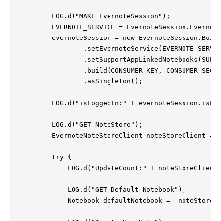
        LOG.d("MAKE EvernoteSession");

        EVERNOTE_SERVICE = EvernoteSession.Evernote
        evernoteSession = new EvernoteSession.Build
                .setEvernoteService(EVERNOTE_SERVIC
                .setSupportAppLinkedNotebooks(SUPPO
                .build(CONSUMER_KEY, CONSUMER_SECRE
                .asSingleton();

        LOG.d("isLoggedIn:" + evernoteSession.isLog
        LOG.d("GET NoteStore");

        EvernoteNoteStoreClient noteStoreClient = e
        try {

            LOG.d("UpdateCount:" + noteStoreClient.
            LOG.d("GET Default Notebook");

            Notebook defaultNotebook =  noteStoreCl