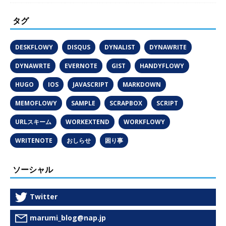
タグ
DESKFLOWY
DISQUS
DYNALIST
DYNAWRITE
DYNAWRTE
EVERNOTE
GIST
HANDYFLOWY
HUGO
IOS
JAVASCRIPT
MARKDOWN
MEMOFLOWY
SAMPLE
SCRAPBOX
SCRIPT
URLスキーム
WORKEXTEND
WORKFLOWY
WRITENOTE
おしらせ
困り事
ソーシャル
Twitter
marumi_blog@nap.jp