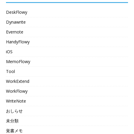
DeskFlowy
Dynawrite
Evernote
HandyFlowy
iOS
MemoFlowy
Tool
WorkExtend
WorkFlowy
WriteNote
おしらせ
未分類
覚書メモ