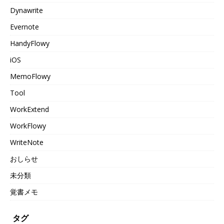
Dynawrite
Evernote
HandyFlowy
iOS
MemoFlowy
Tool
WorkExtend
WorkFlowy
WriteNote
おしらせ
未分類
覚書メモ
タグ