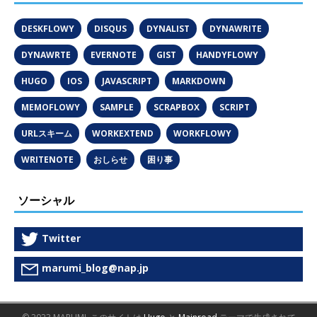
DESKFLOWY
DISQUS
DYNALIST
DYNAWRITE
DYNAWRTE
EVERNOTE
GIST
HANDYFLOWY
HUGO
IOS
JAVASCRIPT
MARKDOWN
MEMOFLOWY
SAMPLE
SCRAPBOX
SCRIPT
URLスキーム
WORKEXTEND
WORKFLOWY
WRITENOTE
おしらせ
困り事
ソーシャル
Twitter
marumi_blog@nap.jp